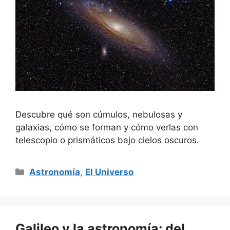
Descubre qué son cúmulos, nebulosas y
galaxias, cómo se forman y cómo verlas con
telescopio o prismáticos bajo cielos oscuros.
Categorías
Astronomía
,
El Universo
Galileo y la astronomía: del