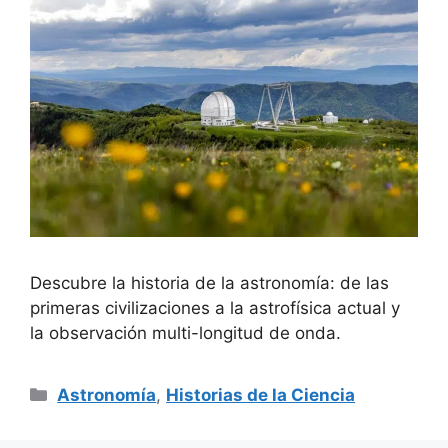
Descubre la historia de la astronomía: de las
primeras civilizaciones a la astrofísica actual y
la observación multi-longitud de onda.
Categorías
Astronomía
,
Historias de la Ciencia