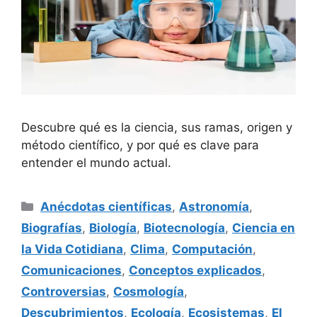
Descubre qué es la ciencia, sus ramas, origen y
método científico, y por qué es clave para
entender el mundo actual.
Categorías
Anécdotas científicas
,
Astronomía
,
Biografías
,
Biología
,
Biotecnología
,
Ciencia en
la Vida Cotidiana
,
Clima
,
Computación
,
Comunicaciones
,
Conceptos explicados
,
Controversias
,
Cosmología
,
Descubrimientos
,
Ecología
,
Ecosistemas
,
El