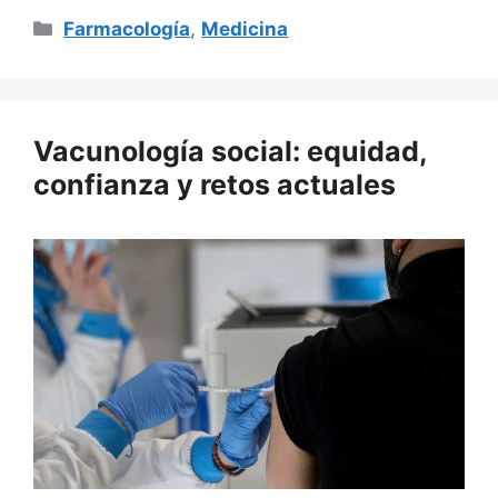
Categorías
Farmacología
,
Medicina
Vacunología social: equidad,
confianza y retos actuales