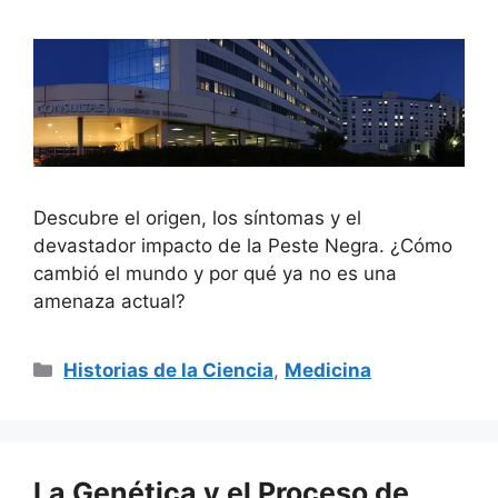
Descubre el origen, los síntomas y el
devastador impacto de la Peste Negra. ¿Cómo
cambió el mundo y por qué ya no es una
amenaza actual?
Categorías
Historias de la Ciencia
,
Medicina
La Genética y el Proceso de