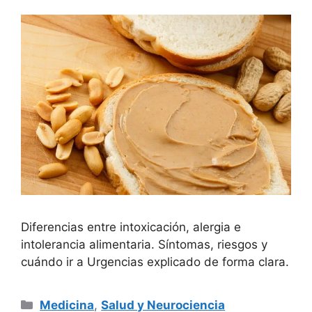
Diferencias entre intoxicación, alergia e
intolerancia alimentaria. Síntomas, riesgos y
cuándo ir a Urgencias explicado de forma clara.
Categorías
Medicina
,
Salud y Neurociencia