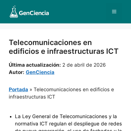
Saltar
al
Menú
contenido
Telecomunicaciones en
edificios e infraestructuras ICT
Última actualización:
2 de abril de 2026
Autor:
GenCiencia
Portada
»
Telecomunicaciones en edificios e
infraestructuras ICT
La Ley General de Telecomunicaciones y la
normativa ICT regulan el despliegue de redes
de nueva generación, el uso de fachadas y la