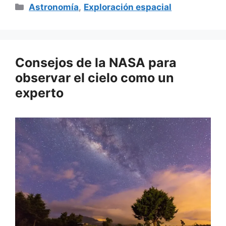
Categorías
Astronomía
,
Exploración espacial
Consejos de la NASA para
observar el cielo como un
experto