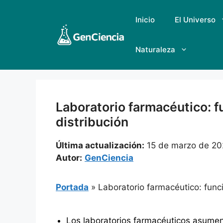
Saltar
al
Inicio
El Universo
contenido
Naturaleza
Laboratorio farmacéutico: f
distribución
Última actualización:
15 de marzo de 2
Autor:
GenCiencia
Portada
»
Laboratorio farmacéutico: func
Los laboratorios farmacéuticos asumen 