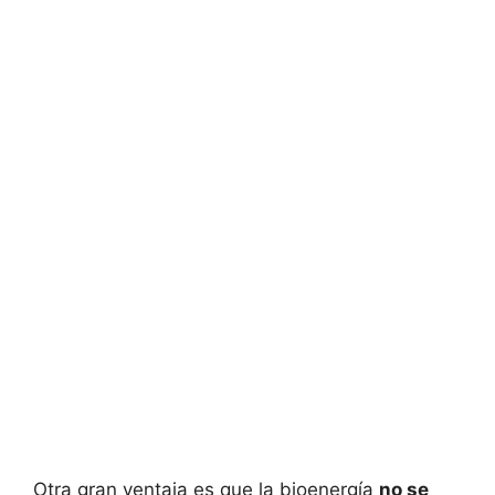
Otra gran ventaja es que la bioenergía
no se